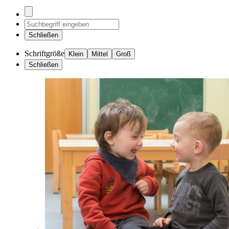
Schließen
Schriftgröße
Klein
Mittel
Groß
Schließen