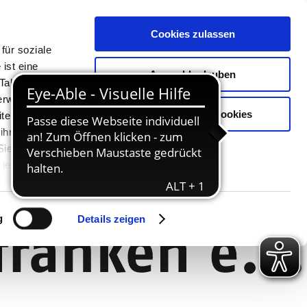
Cookies zulassen
für soziale
ist eine
Auswahl erlauben
Tablet oder
Verwendung
Nur notwendige Cookies
ter. Unsere
 ihnen
 Sie können
jederzeit
g
Details zeigen