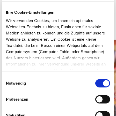
Ihre Cookie-Einstellungen
Schließen
Wir verwenden Cookies, um Ihnen ein optimales
Webseiten-Erlebnis zu bieten, Funktionen für soziale
Schriftgröße
Klein
Mittel
Groß
Medien anbieten zu können und die Zugriffe auf unsere
Schließen
Website zu analysieren. Ein Cookie ist eine kleine
Textdatei, die beim Besuch eines Webportals auf dem
Computersystem (Computer, Tablet oder Smartphone)
des Nutzers hinterlassen wird. Außerdem geben wir
Informationen zu Ihrer Verwendung unserer Website an
unsere Partner für soziale Medien, Marketingzwecke und
Analysen weiter. Unsere Partner führen diese
Einwilligungsauswahl
Informationen möglicherweise mit weiteren Daten
Notwendig
zusammen, die Sie ihnen bereitgestellt haben oder die
sie im Rahmen Ihrer Nutzung der Dienste gesammelt
Präferenzen
haben. Sie können selbst entscheiden, welche
Kategorien Sie zulassen möchten. Sie können Ihre
Einwilligung jederzeit widerrufen, in dem Sie auf Cookie-
Statistiken