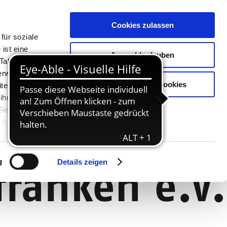
Cookies zulassen
für soziale
ist eine
Auswahl erlauben
Tablet oder
Verwendung
Nur notwendige Cookies
ter. Unsere
 ihnen
 Sie können
jederzeit
g
Details zeigen