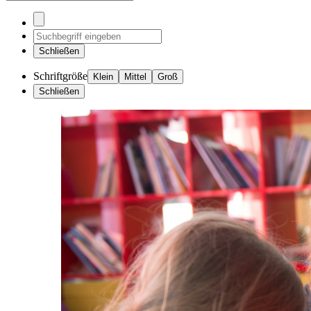
Schließen
Schriftgröße
Klein
Mittel
Groß
Schließen