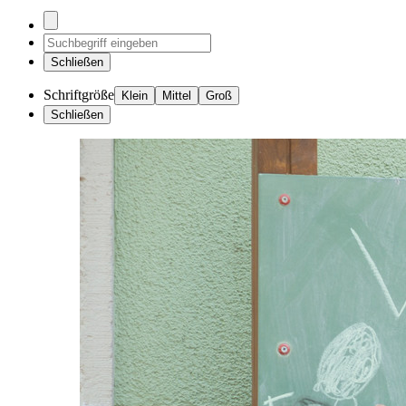
Schließen
Schriftgröße
Klein
Mittel
Groß
Schließen