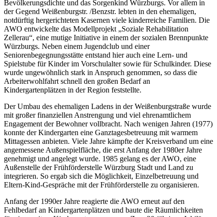
Bevölkerungsdichte und das Sorgenkind Würzburgs. Vor allem in
der Gegend Weißenburgstr. /Benzstr. lebten in den ehemaligen,
notdürftig hergerichteten Kasernen viele kinderreiche Familien. Die
AWO entwickelte das Modellprojekt „Soziale Rehabilitation
Zellerau“, eine mutige Initiative in einem der sozialen Brennpunkte
Würzburgs. Neben einem Jugendclub und einer
Seniorenbegegnungsstätte entstand hier auch eine Lern- und
Spielstube für Kinder im Vorschulalter sowie für Schulkinder. Diese
wurde ungewöhnlich stark in Anspruch genommen, so dass die
Arbeiterwohlfahrt schnell den großen Bedarf an
Kindergartenplätzen in der Region feststellte.
Der Umbau des ehemaligen Ladens in der Weißenburgstraße wurde
mit großer finanziellen Anstrengung und viel ehrenamtlichem
Engagement der Bewohner vollbracht. Nach wenigen Jahren (1977)
konnte der Kindergarten eine Ganztagesbetreuung mit warmem
Mittagessen anbieten. Viele Jahre kämpfte der Kreisverband um eine
angemessene Außenspielfläche, die erst Anfang der 1980er Jahre
genehmigt und angelegt wurde. 1985 gelang es der AWO, eine
Außenstelle der Frühförderstelle Würzburg Stadt und Land zu
integrieren. So ergab sich die Möglichkeit, Einzelbetreuung und
Eltern-Kind-Gespräche mit der Frühförderstelle zu organisieren.
Anfang der 1990er Jahre reagierte die AWO erneut auf den
Fehlbedarf an Kindergartenplätzen und baute die Räumlichkeiten