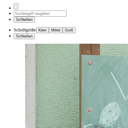
Schließen
Schriftgröße
Klein
Mittel
Groß
Schließen