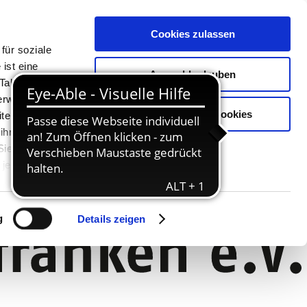
Cookies zulassen
für soziale
ist eine
Auswahl erlauben
Tablet oder
Verwendung
Nur notwendige Cookies
ter. Unsere
 ihnen
 Sie können
jederzeit
g
Details zeigen