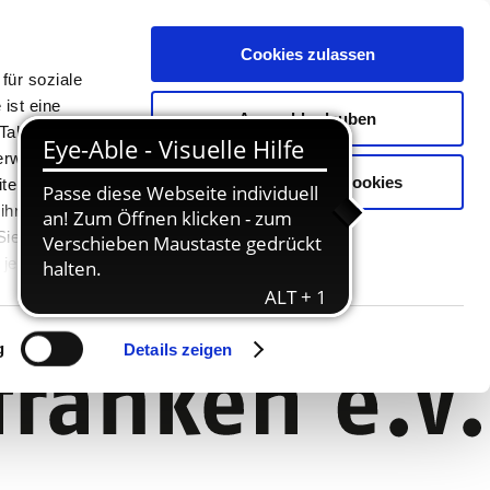
Cookies zulassen
für soziale
ist eine
Auswahl erlauben
Tablet oder
Verwendung
Nur notwendige Cookies
ter. Unsere
 ihnen
 Sie können
jederzeit
g
Details zeigen