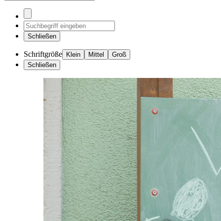
Schließen
Schriftgröße
Klein
Mittel
Groß
Schließen