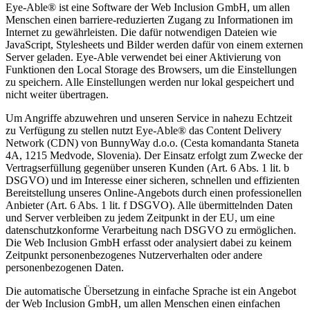
Eye-Able® ist eine Software der Web Inclusion GmbH, um allen
Menschen einen barriere-reduzierten Zugang zu Informationen im
Internet zu gewährleisten. Die dafür notwendigen Dateien wie
JavaScript, Stylesheets und Bilder werden dafür von einem externen
Server geladen. Eye-Able verwendet bei einer Aktivierung von
Funktionen den Local Storage des Browsers, um die Einstellungen
zu speichern. Alle Einstellungen werden nur lokal gespeichert und
nicht weiter übertragen.
Um Angriffe abzuwehren und unseren Service in nahezu Echtzeit
zu Verfügung zu stellen nutzt Eye-Able® das Content Delivery
Network (CDN) von BunnyWay d.o.o. (Cesta komandanta Staneta
4A, 1215 Medvode, Slovenia). Der Einsatz erfolgt zum Zwecke der
Vertragserfüllung gegenüber unseren Kunden (Art. 6 Abs. 1 lit. b
DSGVO) und im Interesse einer sicheren, schnellen und effizienten
Bereitstellung unseres Online-Angebots durch einen professionellen
Anbieter (Art. 6 Abs. 1 lit. f DSGVO). Alle übermittelnden Daten
und Server verbleiben zu jedem Zeitpunkt in der EU, um eine
datenschutzkonforme Verarbeitung nach DSGVO zu ermöglichen.
Die Web Inclusion GmbH erfasst oder analysiert dabei zu keinem
Zeitpunkt personenbezogenes Nutzerverhalten oder andere
personenbezogenen Daten.
Die automatische Übersetzung in einfache Sprache ist ein Angebot
der Web Inclusion GmbH, um allen Menschen einen einfachen