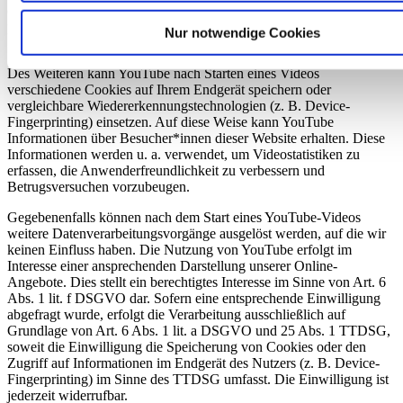
ermöglichen Sie YouTube, Ihr Surfverhalten direkt Ihrem
persönlichen Profil zuzuordnen. Dies können Sie verhindern, indem
Nur notwendige Cookies
Sie sich aus Ihrem YouTube-Account ausloggen.
Des Weiteren kann YouTube nach Starten eines Videos
verschiedene Cookies auf Ihrem Endgerät speichern oder
vergleichbare Wiedererkennungstechnologien (z. B. Device-
Fingerprinting) einsetzen. Auf diese Weise kann YouTube
Informationen über Besucher*innen dieser Website erhalten. Diese
Informationen werden u. a. verwendet, um Videostatistiken zu
erfassen, die Anwenderfreundlichkeit zu verbessern und
Betrugsversuchen vorzubeugen.
Gegebenenfalls können nach dem Start eines YouTube-Videos
weitere Datenverarbeitungsvorgänge ausgelöst werden, auf die wir
keinen Einfluss haben. Die Nutzung von YouTube erfolgt im
Interesse einer ansprechenden Darstellung unserer Online-
Angebote. Dies stellt ein berechtigtes Interesse im Sinne von Art. 6
Abs. 1 lit. f DSGVO dar. Sofern eine entsprechende Einwilligung
abgefragt wurde, erfolgt die Verarbeitung ausschließlich auf
Grundlage von Art. 6 Abs. 1 lit. a DSGVO und 25 Abs. 1 TTDSG,
soweit die Einwilligung die Speicherung von Cookies oder den
Zugriff auf Informationen im Endgerät des Nutzers (z. B. Device-
Fingerprinting) im Sinne des TTDSG umfasst. Die Einwilligung ist
jederzeit widerrufbar.