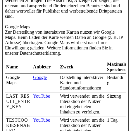
Webseiten zu folgen. Die Absicht ist, Anzeigen zu zeigen, die
relevant und ansprechend für den einzelnen Benutzer sind und
daher wertvoller für Publisher und werbetreibende Drittparteien
sind.
Google Maps
Zur Darstellung von interaktiven Karten nutzen wir Google
Maps. Beim Laden der Karte werden Daten an Google (z. B. IP-
Adresse) übertragen. Google Maps wird erst nach Ihrer
Einwilligung geladen. Weitere Informationen finden Sie in
unserer Datenschutzerklärung.
Maximale
Name
Anbieter
Zweck
Speicherda
Google
Google
Darstellung interaktiver
Beständi
Maps
Karten und
g
Standortinformationen
LAST_RES
YouTube
Wird verwendet, um die
Sitzung
ULT_ENTR
Interaktion der Nutzer
Y_KEY
mit eingebetteten
Inhalten zu verfolgen.
TESTCOO
YouTube
Wird verwendet, um die
1 Tag
KIESENAB
Interaktion der Nutzer
LED
mit eingebetteten