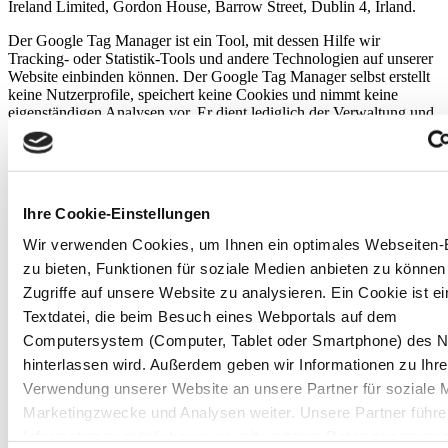
Ireland Limited, Gordon House, Barrow Street, Dublin 4, Irland.
Der Google Tag Manager ist ein Tool, mit dessen Hilfe wir
Tracking- oder Statistik-Tools und andere Technologien auf unserer
Website einbinden können. Der Google Tag Manager selbst erstellt
keine Nutzerprofile, speichert keine Cookies und nimmt keine
eigenständigen Analysen vor. Er dient lediglich der Verwaltung und
Ausspielung der über ihn eingebundenen Tools. Der Google Tag
Manager erfasst jedoch Ihre IP-Adresse, die auch an das
Mutterunternehmen von Google in die Vereinigten Staaten
übertragen werden kann.
Ihre Cookie-Einstellungen
Der Einsatz des Google Tag Managers erfolgt auf Grundlage von
Art. 6 Abs. 1 lit. f DSGVO. Der Websitebetreiber hat ein
Wir verwenden Cookies, um Ihnen ein optimales Webseiten-
berechtigtes Interesse an einer schnellen und unkomplizierten
zu bieten, Funktionen für soziale Medien anbieten zu können
Einbindung und Verwaltung verschiedener Tools auf seiner Website.
Zugriffe auf unsere Website zu analysieren. Ein Cookie ist ei
Google Maps
Textdatei, die beim Besuch eines Webportals auf dem
Computersystem (Computer, Tablet oder Smartphone) des N
Diese Website nutzt den Kartendienst Google Maps der Google
hinterlassen wird. Außerdem geben wir Informationen zu Ihre
Ireland Limited, Gordon House, Barrow Street, Dublin 4, Irland.
Zur Nutzung der Funktionen von Google Maps ist es notwendig,
Verwendung unserer Website an unsere Partner für soziale 
Ihre IP-Adresse zu speichern. Diese Informationen werden in der
Marketingzwecke und Analysen weiter. Unsere Partner führe
Regel an einen Server von Google übertragen und dort gespeichert.
Informationen möglicherweise mit weiteren Daten zusammen,
Die Nutzung von Google Maps erfolgt auf Grundlage Ihrer