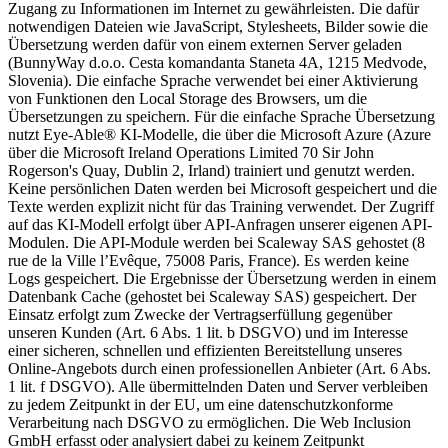
Zugang zu Informationen im Internet zu gewährleisten. Die dafür
notwendigen Dateien wie JavaScript, Stylesheets, Bilder sowie die
Übersetzung werden dafür von einem externen Server geladen
(BunnyWay d.o.o. Cesta komandanta Staneta 4A, 1215 Medvode,
Slovenia). Die einfache Sprache verwendet bei einer Aktivierung
von Funktionen den Local Storage des Browsers, um die
Übersetzungen zu speichern. Für die einfache Sprache Übersetzung
nutzt Eye-Able® KI-Modelle, die über die Microsoft Azure (Azure
über die Microsoft Ireland Operations Limited 70 Sir John
Rogerson's Quay, Dublin 2, Irland) trainiert und genutzt werden.
Keine persönlichen Daten werden bei Microsoft gespeichert und die
Texte werden explizit nicht für das Training verwendet. Der Zugriff
auf das KI-Modell erfolgt über API-Anfragen unserer eigenen API-
Modulen. Die API-Module werden bei Scaleway SAS gehostet (8
rue de la Ville l’Evêque, 75008 Paris, France). Es werden keine
Logs gespeichert. Die Ergebnisse der Übersetzung werden in einem
Datenbank Cache (gehostet bei Scaleway SAS) gespeichert. Der
Einsatz erfolgt zum Zwecke der Vertragserfüllung gegenüber
unseren Kunden (Art. 6 Abs. 1 lit. b DSGVO) und im Interesse
einer sicheren, schnellen und effizienten Bereitstellung unseres
Online-Angebots durch einen professionellen Anbieter (Art. 6 Abs.
1 lit. f DSGVO). Alle übermittelnden Daten und Server verbleiben
zu jedem Zeitpunkt in der EU, um eine datenschutzkonforme
Verarbeitung nach DSGVO zu ermöglichen. Die Web Inclusion
GmbH erfasst oder analysiert dabei zu keinem Zeitpunkt