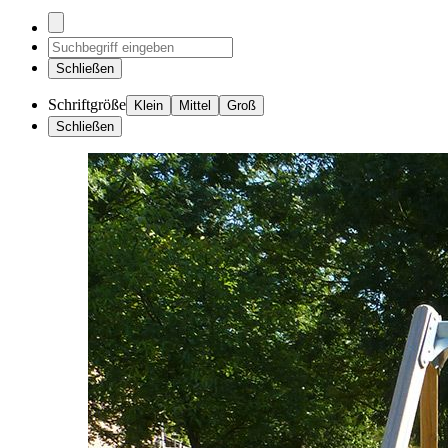
Schließen
Schriftgröße
Klein
Mittel
Groß
Schließen