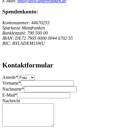
E-Mail:
info@awo-unterfranken.de
Spendenkonto:
Kontonummer: 44670255
Sparkasse Mainfranken
Bankleitzahl: 790 500 00
IBAN: DE72 7905 0000 0044 6702 55
BIC: BYLADEM1SWU
Kontaktformular
Anrede
*
Vorname
*
Nachname
*
E-Mail
*
Nachricht