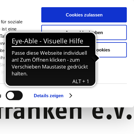
Cookies zulassen
für soziale
ist eine
Auswahl erlauben
Tablet oder
Verwendung
Nur notwendige Cookies
ter. Unsere
 ihnen
 Sie können
jederzeit
g
Details zeigen