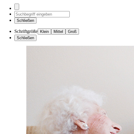
Schließen
Schriftgröße
Klein
Mittel
Groß
Schließen