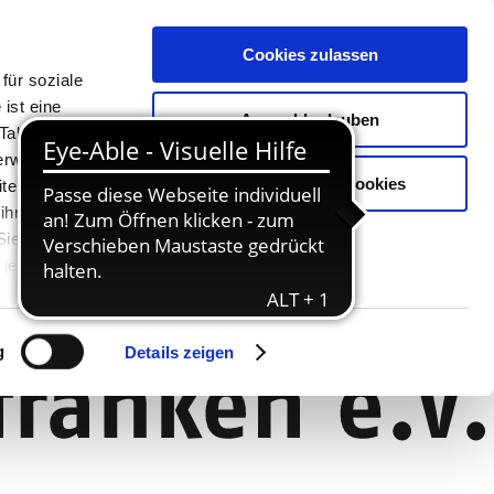
Cookies zulassen
für soziale
ist eine
Auswahl erlauben
Tablet oder
Verwendung
Nur notwendige Cookies
ter. Unsere
 ihnen
 Sie können
jederzeit
g
Details zeigen