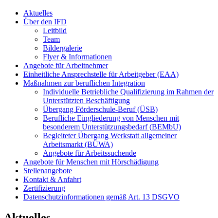
Aktuelles
Über den IFD
Leitbild
Team
Bildergalerie
Flyer & Informationen
Angebote für Arbeitnehmer
Einheitliche Ansprechstelle für Arbeitgeber (EAA)
Maßnahmen zur beruflichen Integration
Individuelle Betriebliche Qualifizierung im Rahmen der
Unterstützten Beschäftigung
Übergang Förderschule-Beruf (ÜSB)
Berufliche Eingliederung von Menschen mit
besonderem Unterstützungsbedarf (BEMbU)
Begleiteter Übergang Werkstatt allgemeiner
Arbeitsmarkt (BÜWA)
Angebote für Arbeitssuchende
Angebote für Menschen mit Hörschädigung
Stellenangebote
Kontakt & Anfahrt
Zertifizierung
Datenschutzinformationen gemäß Art. 13 DSGVO
Aktuelles