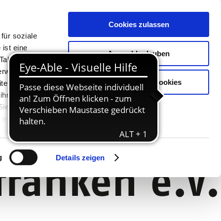
Cookies zulassen
für soziale
ist eine
Auswahl erlauben
Tablet oder
Verwendung
Nur notwendige Cookies
ter. Unsere
 ihnen
 Sie können
jederzeit
g
Details zeigen