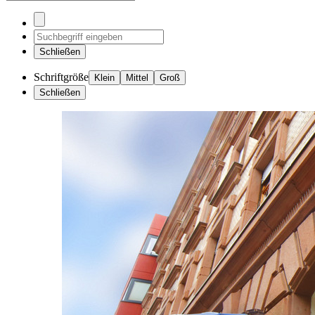
Schließen
Schriftgröße
Klein
Mittel
Groß
Schließen