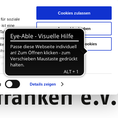
Cookies zulassen
für soziale
ist eine
Auswahl erlauben
Tablet oder
Verwendung
Nur notwendige Cookies
ter. Unsere
 ihnen
 Sie können
jederzeit
g
Details zeigen