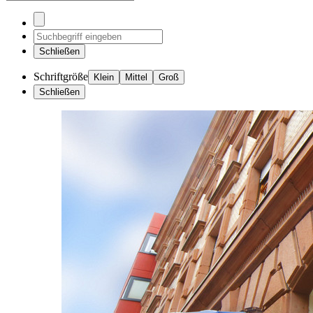
Schließen
Schriftgröße
Klein
Mittel
Groß
Schließen