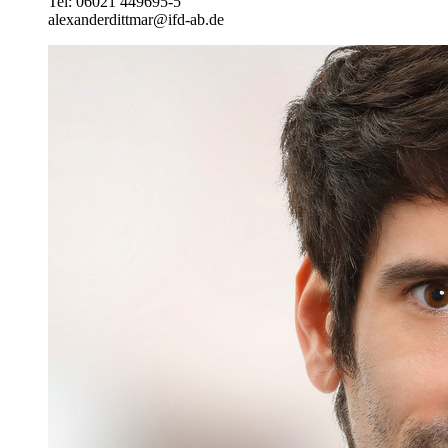
Tel: 06021 449695-5
alexanderdittmar@ifd-ab.de