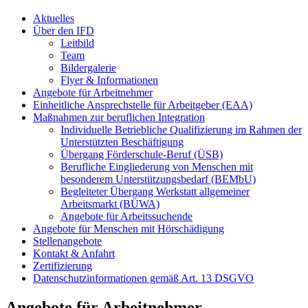
Aktuelles
Über den IFD
Leitbild
Team
Bildergalerie
Flyer & Informationen
Angebote für Arbeitnehmer
Einheitliche Ansprechstelle für Arbeitgeber (EAA)
Maßnahmen zur beruflichen Integration
Individuelle Betriebliche Qualifizierung im Rahmen der
Unterstützten Beschäftigung
Übergang Förderschule-Beruf (ÜSB)
Berufliche Eingliederung von Menschen mit
besonderem Unterstützungsbedarf (BEMbU)
Begleiteter Übergang Werkstatt allgemeiner
Arbeitsmarkt (BÜWA)
Angebote für Arbeitssuchende
Angebote für Menschen mit Hörschädigung
Stellenangebote
Kontakt & Anfahrt
Zertifizierung
Datenschutzinformationen gemäß Art. 13 DSGVO
Angebote für Arbeitnehmer