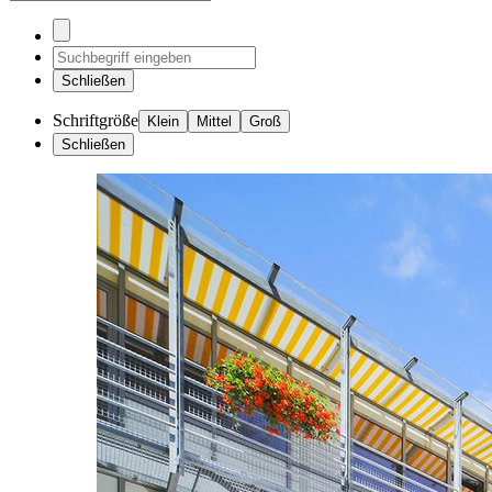
Schließen
Schriftgröße
Klein
Mittel
Groß
Schließen