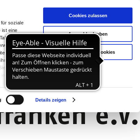
Cookies zulassen
für soziale
ist eine
Auswahl erlauben
Tablet oder
Verwendung
Nur notwendige Cookies
ter. Unsere
 ihnen
 Sie können
jederzeit
g
Details zeigen