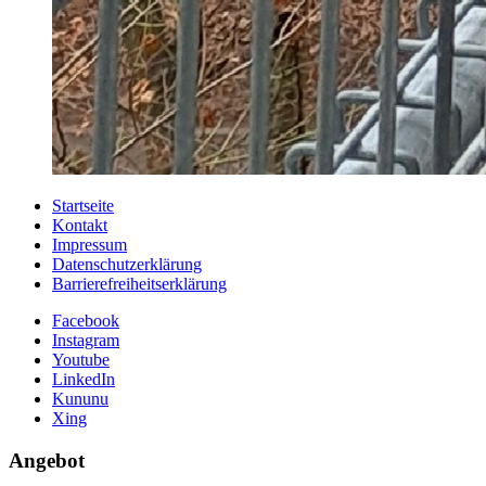
Startseite
Kontakt
Impressum
Datenschutzerklärung
Barrierefreiheitserklärung
Facebook
Instagram
Youtube
LinkedIn
Kununu
Xing
Angebot