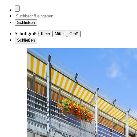
Schließen
Schriftgröße
Klein
Mittel
Groß
Schließen