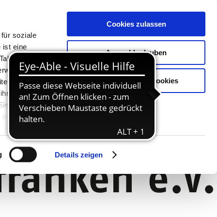
Cookies zulassen
für soziale
ist eine
Auswahl erlauben
Tablet oder
Verwendung
Nur notwendige Cookies
ter. Unsere
 ihnen
 Sie können
jederzeit
g
Details zeigen