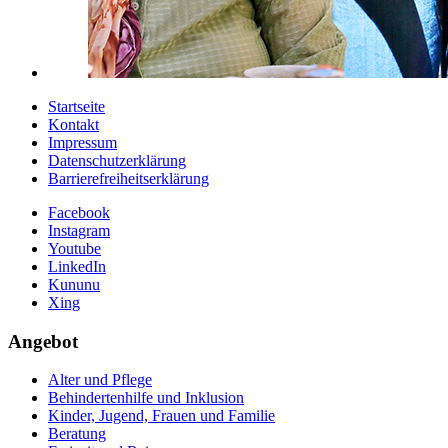
Startseite
Kontakt
Impressum
Datenschutzerklärung
Barrierefreiheitserklärung
Facebook
Instagram
Youtube
LinkedIn
Kununu
Xing
Angebot
Alter und Pflege
Behindertenhilfe und Inklusion
Kinder, Jugend, Frauen und Familie
Beratung