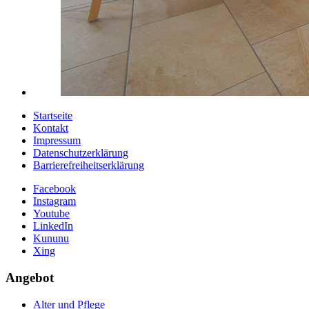
Startseite
Kontakt
Impressum
Datenschutzerklärung
Barrierefreiheitserklärung
Facebook
Instagram
Youtube
LinkedIn
Kununu
Xing
Angebot
Alter und Pflege