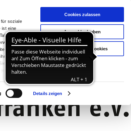
Cookies zulassen
für soziale
ist eine
Auswahl erlauben
Tablet oder
Verwendung
Nur notwendige Cookies
ter. Unsere
 ihnen
 Sie können
jederzeit
g
Details zeigen