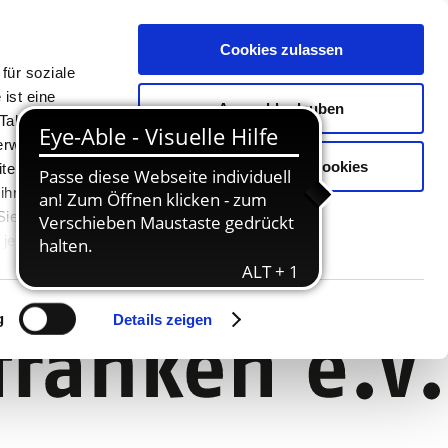
Cookies zulassen
für soziale
ist eine
Auswahl erlauben
Tablet oder
Verwendung
Nur notwendige Cookies
ter. Unsere
 ihnen
 Sie können
jederzeit
g
Details zeigen