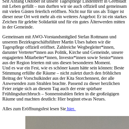
Seit Anfang Oktober ist unsere Tagespflege Lindentreff in Grettstadt
mit Leben gefüllt – nun durften wir sie auch offiziell und gemeinsam
mit vielen Gästen feierlich eröffnen. Nicht nur für uns als Träger ist
dieser neue Ort weit mehr als ein weiteres Angebot: Er ist ein starkes
Zeichen für gelebte Solidarität und für ein gutes Älterwerden mitten
in der Gemeinde.
Gemeinsam mit AWO-Vorstandsmitglied Stefan Rottmann und
unserem Bezirksgeschäftsführer Martin Ulses haben wir die
Tagespflege offiziell eröffnet. Zahlreiche Wegbegleiter*innen,
darunter Vertreter*innen aus Politik, Kirche und Gemeinde, unsere
engagierten Mitarbeiter*innen, Investor*innen sowie Senior*innen
aus der Region feierten mit uns diesen besonderen Moment.
Und es war ein Fest, wie es schöner kaum hätte sein können: Beste
Stimmung erfüllte die Räume – nicht zuletzt durch den fröhlichen
Beitrag der Vorschulkinder aus der Kita Storchennest, der alle
Anwesenden zum Strahlen brachte. Passend zu dieser herzlichen
Feier zeigte sich an diesem Tag auch der erste spürbare
Frühlingsdurchbruch – Sonnenstrahlen fielen in die großzügigen
Räume und machten deutlich: Hier beginnt etwas Neues.
Alles zum Eröffnungsfest lesen Sie
hier.