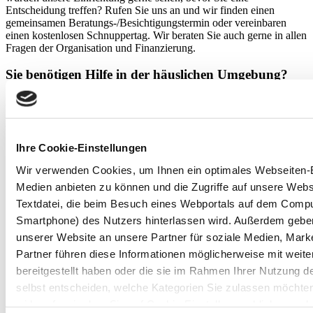
Entscheidung treffen? Rufen Sie uns an und wir finden einen
gemeinsamen Beratungs-/Besichtigungstermin oder vereinbaren
einen kostenlosen Schnuppertag. Wir beraten Sie auch gerne in allen
Fragen der Organisation und Finanzierung.
Sie benötigen Hilfe in der häuslichen Umgebung?
Dann kann unser
Ambulanter Pflegedienst Bad Brückenau
eine
Alternative oder Ergänzung zu den Leistungen unserer Tagespflege
sein.
Ihre Cookie-Einstellungen
Startseite
Kontakt
Wir verwenden Cookies, um Ihnen ein optimales Webseiten-Er
Impressum
Medien anbieten zu können und die Zugriffe auf unsere Websit
Datenschutzerklärung
Barrierefreiheitserklärung
Textdatei, die beim Besuch eines Webportals auf dem Compu
Smartphone) des Nutzers hinterlassen wird. Außerdem geben
Facebook
unserer Website an unsere Partner für soziale Medien, Mar
Instagram
Youtube
Partner führen diese Informationen möglicherweise mit weit
LinkedIn
bereitgestellt haben oder die sie im Rahmen Ihrer Nutzung 
Kununu
selbst entscheiden, welche Kategorien Sie zulassen möchten.
Xing
widerrufen, in dem Sie auf Cookie-Einstellungen klicken und