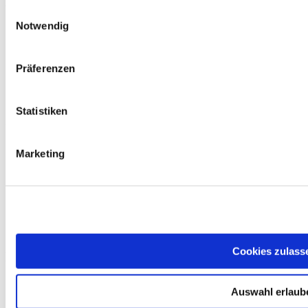
Angebot
Einwilligungsauswahl
Notwendig
Alter und Pflege
Behindertenhilfe und Inklusion
Kinder, Jugend, Frauen und Familie
Beratung
Präferenzen
Freizeit und Reisen
Für Unternehmen
Alle Einrichtungen
Statistiken
Information
Marketing
Aktuelles
Veranstaltungen
Kampagne: AWO gegen Gewalt an Frauen
Die AWO
Unternehmen
Nachhaltigkeit
Arbeiten bei der AWO
Cookies zulass
Mitwirken
Ehrenamt
Auswahl erlaub
Freiwilligendienste
Mitgliedschaft