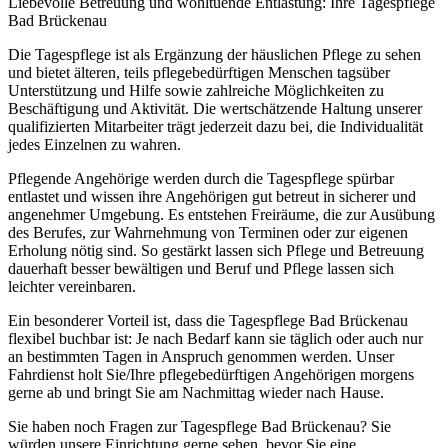
Liebevolle Betreuung und wohltuende Entlastung: Ihre Tagespflege
Bad Brückenau
Die Tagespflege ist als Ergänzung der häuslichen Pflege zu sehen
und bietet älteren, teils pflegebedürftigen Menschen tagsüber
Unterstützung und Hilfe sowie zahlreiche Möglichkeiten zu
Beschäftigung und Aktivität. Die wertschätzende Haltung unserer
qualifizierten Mitarbeiter trägt jederzeit dazu bei, die Individualität
jedes Einzelnen zu wahren.
Pflegende Angehörige werden durch die Tagespflege spürbar
entlastet und wissen ihre Angehörigen gut betreut in sicherer und
angenehmer Umgebung. Es entstehen Freiräume, die zur Ausübung
des Berufes, zur Wahrnehmung von Terminen oder zur eigenen
Erholung nötig sind. So gestärkt lassen sich Pflege und Betreuung
dauerhaft besser bewältigen und Beruf und Pflege lassen sich
leichter vereinbaren.
Ein besonderer Vorteil ist, dass die Tagespflege Bad Brückenau
flexibel buchbar ist: Je nach Bedarf kann sie täglich oder auch nur
an bestimmten Tagen in Anspruch genommen werden. Unser
Fahrdienst holt Sie/Ihre pflegebedürftigen Angehörigen morgens
gerne ab und bringt Sie am Nachmittag wieder nach Hause.
Sie haben noch Fragen zur Tagespflege Bad Brückenau? Sie
würden unsere Einrichtung gerne sehen, bevor Sie eine