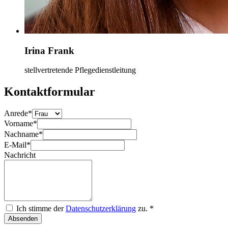
Irina Frank
stellvertretende Pflegedienstleitung
Kontaktformular
Anrede
*
Vorname
*
Nachname
*
E-Mail
*
Nachricht
Ich stimme der
Datenschutzerklärung
zu.
*
Absenden