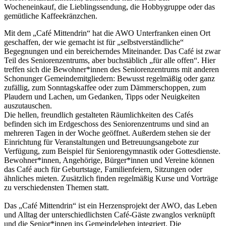
Wocheneinkauf, die Lieblingssendung, die Hobbygruppe oder das
gemütliche Kaffeekränzchen.
Mit dem „Café Mittendrin“ hat die AWO Unterfranken einen Ort
geschaffen, der wie gemacht ist für „selbstverständliche“
Begegnungen und ein bereicherndes Miteinander. Das Café ist zwar
Teil des Seniorenzentrums, aber buchstäblich „für alle offen“. Hier
treffen sich die Bewohner*innen des Seniorenzentrums mit anderen
Schonunger Gemeindemitgliedern: Bewusst regelmäßig oder ganz
zufällig, zum Sonntagskaffee oder zum Dämmerschoppen, zum
Plaudern und Lachen, um Gedanken, Tipps oder Neuigkeiten
auszutauschen.
Die hellen, freundlich gestalteten Räumlichkeiten des Cafés
befinden sich im Erdgeschoss des Seniorenzentrums und sind an
mehreren Tagen in der Woche geöffnet. Außerdem stehen sie der
Einrichtung für Veranstaltungen und Betreuungsangebote zur
Verfügung, zum Beispiel für Seniorengymnastik oder Gottesdienste.
Bewohner*innen, Angehörige, Bürger*innen und Vereine können
das Café auch für Geburtstage, Familienfeiern, Sitzungen oder
ähnliches mieten. Zusätzlich finden regelmäßig Kurse und Vorträge
zu verschiedensten Themen statt.
Das „Café Mittendrin“ ist ein Herzensprojekt der AWO, das Leben
und Alltag der unterschiedlichsten Café-Gäste zwanglos verknüpft
und die Senior*innen ins Gemeindeleben integriert. Die