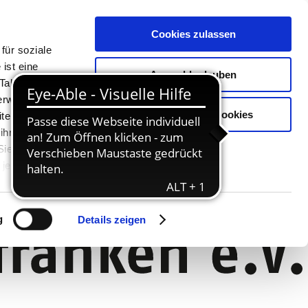
Cookies zulassen
für soziale
ist eine
Auswahl erlauben
Tablet oder
Verwendung
Nur notwendige Cookies
ter. Unsere
 ihnen
 Sie können
jederzeit
g
Details zeigen