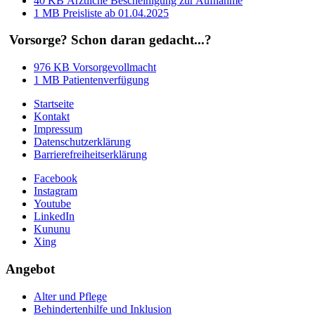
40 KB
Ärztliche Bescheinigung zur Aufnahme
1 MB
Preisliste ab 01.04.2025
Vorsorge? Schon daran gedacht...?
976 KB
Vorsorgevollmacht
1 MB
Patientenverfügung
Startseite
Kontakt
Impressum
Datenschutzerklärung
Barrierefreiheitserklärung
Facebook
Instagram
Youtube
LinkedIn
Kununu
Xing
Angebot
Alter und Pflege
Behindertenhilfe und Inklusion