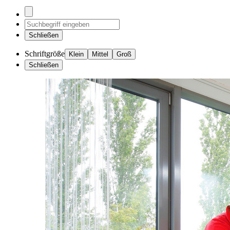
Schließen
Schriftgröße
Klein
Mittel
Groß
Schließen