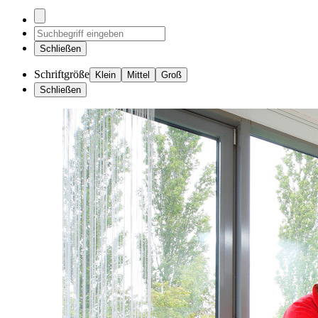
Schließen
Schriftgröße
Klein
Mittel
Groß
Schließen