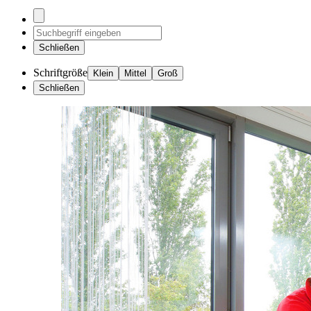
Schließen
Schriftgröße
Klein
Mittel
Groß
Schließen