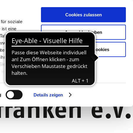
Cookies zulassen
für soziale
ist eine
Auswahl erlauben
Tablet oder
Verwendung
Nur notwendige Cookies
ter. Unsere
 ihnen
 Sie können
jederzeit
g
Details zeigen