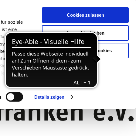
Cookies zulassen
für soziale
ist eine
Auswahl erlauben
Tablet oder
Verwendung
Nur notwendige Cookies
ter. Unsere
 ihnen
 Sie können
jederzeit
g
Details zeigen