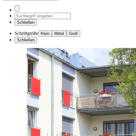
Schließen
Schriftgröße
Klein
Mittel
Groß
Schließen