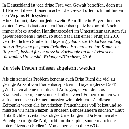
In Deutschland ist jede dritte Frau von Gewalt betroffen, doch nur
13 Prozent dieser Frauen machen die Gewalt öffentlich und finden
den Weg ins Hilfesystem.
Hinzu kommt, dass nur jede zweite Betroffene in Bayern in einer
akuten Gewaltsituation einen Frauenhausplatz bekommt. Noch
immer gibt es großen Handlungsbedarf im Unterstützungssystem für
gewaltbetroffene Frauen, so auch das Fazit einer i Frühjahr 2016
veröffentlichten Studie für Bayern
(„Studie zur Bedarfsermittlung
zum Hilfesystem für gewaltbetroffene Frauen und ihre Kinder in
Bayern“, Institut für empirische Soziologie an der Friedrich-
Alexander-Universität Erlangen-Nürnberg, 2016
Zu viele Frauen müssen abgelehnt werden
Als ein zentrales Problem benennt auch Brita Richl die viel zu
geringe Anzahl von Frauenhausplätzen in Bayern (derzeit 504).
„Wir hatten alleine im Juli acht Anfragen, davon drei aus
Krankenhäusern, eine von der Polizei. Zwei Frauen konnten wir
aufnehmen, sechs Frauen mussten wir ablehnen. Zu diesem
Zeitpunkt waren alle bayerischen Frauenhäuser voll belegt und so
mussten wir nach Plätzen in anderen Bundesländern suchen.“ Laut
Brita Richl ein zeitaufwändiges Unterfangen. „Da kommen alle
Beteiligten in große Not, nicht nur die Opfer, sondern auch die
unterstützenden Stellen“. Von daher sehen die AWO-