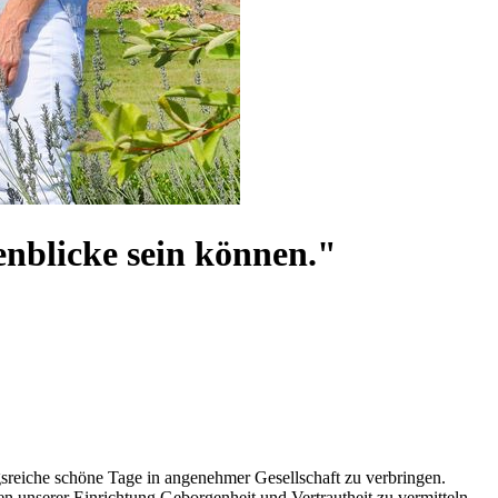
enblicke sein können."
gsreiche schöne Tage in angenehmer Gesellschaft zu verbringen.
n unserer Einrichtung Geborgenheit und Vertrautheit zu vermitteln,