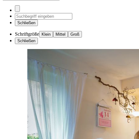
Schließen
Schriftgröße
Klein
Mittel
Groß
Schließen