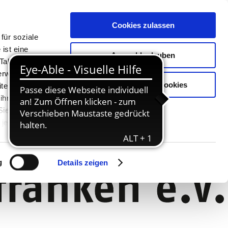
Cookies zulassen
für soziale
ist eine
Auswahl erlauben
Tablet oder
Verwendung
Nur notwendige Cookies
ter. Unsere
 ihnen
 Sie können
jederzeit
g
Details zeigen