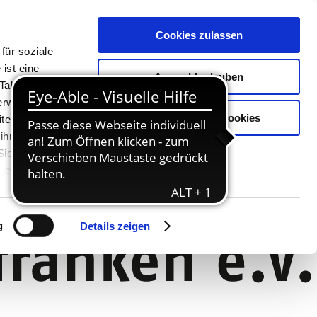
Cookies zulassen
für soziale
ist eine
Auswahl erlauben
Tablet oder
Verwendung
Nur notwendige Cookies
ter. Unsere
 ihnen
 Sie können
jederzeit
g
Details zeigen