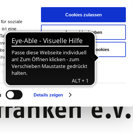
Cookies zulassen
für soziale
ist eine
Auswahl erlauben
Tablet oder
Verwendung
Nur notwendige Cookies
ter. Unsere
 ihnen
 Sie können
jederzeit
g
Details zeigen