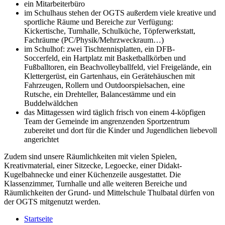
ein Mitarbeiterbüro
im Schulhaus stehen der OGTS außerdem viele kreative und
sportliche Räume und Bereiche zur Verfügung:
Kickertische, Turnhalle, Schulküche, Töpferwerkstatt,
Fachräume (PC/Physik/Mehrzweckraum…)
im Schulhof: zwei Tischtennisplatten, ein DFB-
Soccerfeld, ein Hartplatz mit Basketballkörben und
Fußballtoren, ein Beachvolleyballfeld, viel Freigelände, ein
Klettergerüst, ein Gartenhaus, ein Gerätehäuschen mit
Fahrzeugen, Rollern und Outdoorspielsachen, eine
Rutsche, ein Drehteller, Balancestämme und ein
Buddelwäldchen
das Mittagessen wird täglich frisch von einem 4-köpfigen
Team der Gemeinde im angrenzenden Sportzentrum
zubereitet und dort für die Kinder und Jugendlichen liebevoll
angerichtet
Zudem sind unsere Räumlichkeiten mit vielen Spielen,
Kreativmaterial, einer Sitzecke, Legoecke, einer Didakt-
Kugelbahnecke und einer Küchenzeile ausgestattet. Die
Klassenzimmer, Turnhalle und alle weiteren Bereiche und
Räumlichkeiten der Grund- und Mittelschule Thulbatal dürfen von
der OGTS mitgenutzt werden.
Startseite