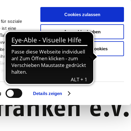
Cookies zulassen
für soziale
ist eine
Auswahl erlauben
Tablet oder
Verwendung
Nur notwendige Cookies
ter. Unsere
 ihnen
 Sie können
jederzeit
g
Details zeigen