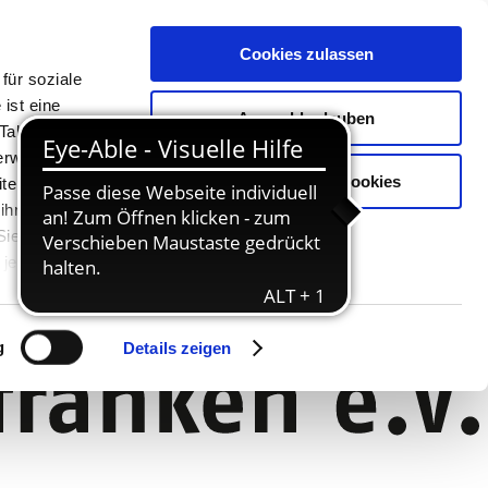
Cookies zulassen
für soziale
ist eine
Auswahl erlauben
Tablet oder
Verwendung
Nur notwendige Cookies
ter. Unsere
 ihnen
 Sie können
jederzeit
g
Details zeigen