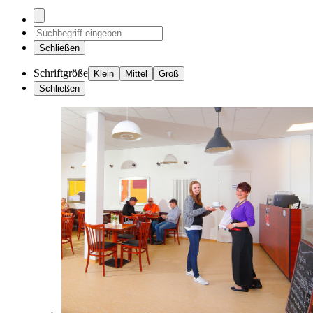
Schließen
Schriftgröße
Klein
Mittel
Groß
Schließen