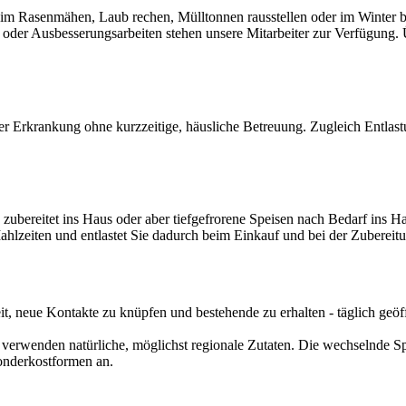
eim Rasenmähen, Laub rechen, Mülltonnen rausstellen oder im Winter 
der Ausbesserungsarbeiten stehen unsere Mitarbeiter zur Verfügung. Ü
r Erkrankung ohne kurzzeitige, häusliche Betreuung. Zugleich Entlas
zubereitet ins Haus oder aber tiefgefrorene Speisen nach Bedarf ins 
Mahlzeiten und entlastet Sie dadurch beim Einkauf und bei der Zubereit
it, neue Kontakte zu knüpfen und bestehende zu erhalten - täglich ge
verwenden natürliche, möglichst regionale Zutaten. Die wechselnde Spei
Sonderkostformen an.