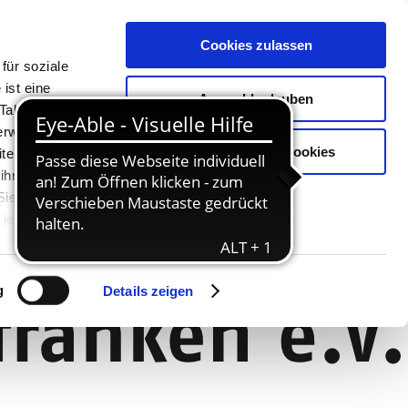
Cookies zulassen
für soziale
ist eine
Auswahl erlauben
Tablet oder
Verwendung
Nur notwendige Cookies
ter. Unsere
 ihnen
 Sie können
jederzeit
g
Details zeigen