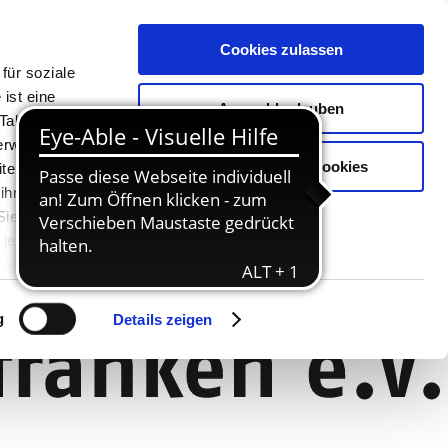
Cookies zulassen
für soziale
ist eine
Auswahl erlauben
Tablet oder
Verwendung
Nur notwendige Cookies
ter. Unsere
 ihnen
 Sie können
jederzeit
g
Details zeigen