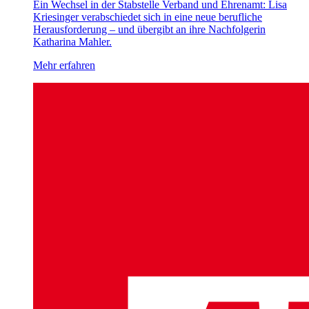
Ein Wechsel in der Stabstelle Verband und Ehrenamt: Lisa
Kriesinger verabschiedet sich in eine neue berufliche
Herausforderung – und übergibt an ihre Nachfolgerin
Katharina Mahler.
Mehr erfahren