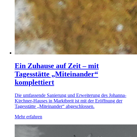
Ein Zuhause auf Zeit – mit
Tagesstätte „Miteinander“
komplettiert
Die umfassende Sanierung und Erweiterung des Johanna-
Kirchner-Hauses in Marktbreit ist mit der Eröffnung der
Tagesstätte „Miteinander“ abgeschlossen.
Mehr erfahren