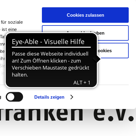
Cookies zulassen
für soziale
ist eine
Auswahl erlauben
Tablet oder
Verwendung
Nur notwendige Cookies
ter. Unsere
 ihnen
 Sie können
jederzeit
g
Details zeigen