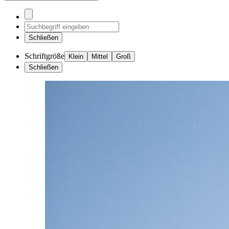
Schließen
Schriftgröße
Klein
Mittel
Groß
Schließen