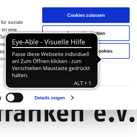
Cookies zulassen
für soziale
ist eine
Auswahl erlauben
Tablet oder
Verwendung
Nur notwendige Cookies
ter. Unsere
 ihnen
 Sie können
jederzeit
g
Details zeigen