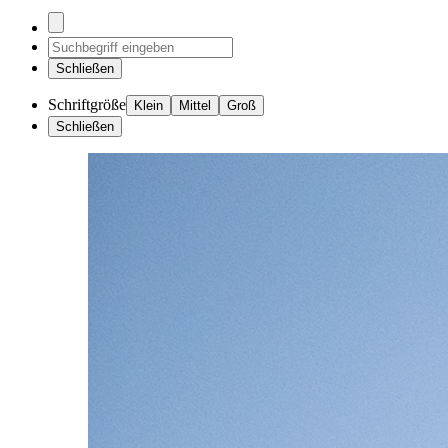
Schließen
Schriftgröße
Klein
Mittel
Groß
Schließen