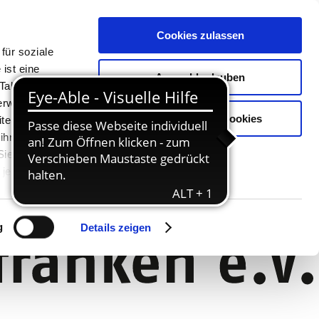
Cookies zulassen
für soziale
ist eine
Auswahl erlauben
Tablet oder
Verwendung
Nur notwendige Cookies
ter. Unsere
 ihnen
 Sie können
jederzeit
g
Details zeigen